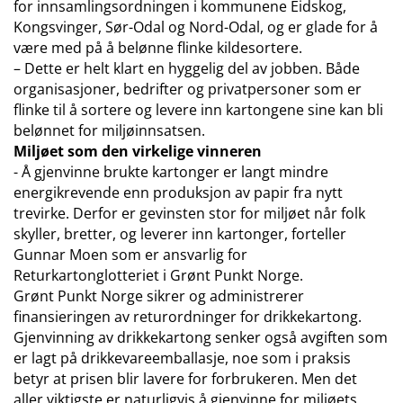
for innsamlingsordningen i kommunene Eidskog,
Kongsvinger, Sør-Odal og Nord-Odal, og er glade for å
være med på å belønne flinke kildesortere.
– Dette er helt klart en hyggelig del av jobben. Både
organisasjoner, bedrifter og privatpersoner som er
flinke til å sortere og levere inn kartongene sine kan bli
belønnet for miljøinnsatsen.
Miljøet som den virkelige vinneren
- Å gjenvinne brukte kartonger er langt mindre
energikrevende enn produksjon av papir fra nytt
trevirke. Derfor er gevinsten stor for miljøet når folk
skyller, bretter, og leverer inn kartonger, forteller
Gunnar Moen som er ansvarlig for
Returkartonglotteriet i Grønt Punkt Norge.
Grønt Punkt Norge sikrer og administrerer
finansieringen av returordninger for drikkekartong.
Gjenvinning av drikkekartong senker også avgiften som
er lagt på drikkevareemballasje, noe som i praksis
betyr at prisen blir lavere for forbrukeren. Men det
aller viktigste er naturligvis å gjenvinne for miljøets