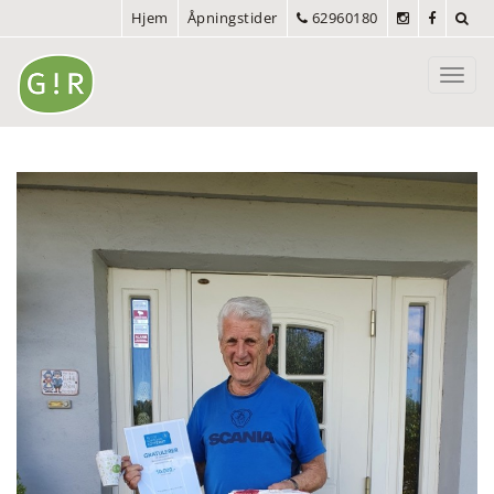
Hjem
Åpningstider
62960180
Toggl
navig