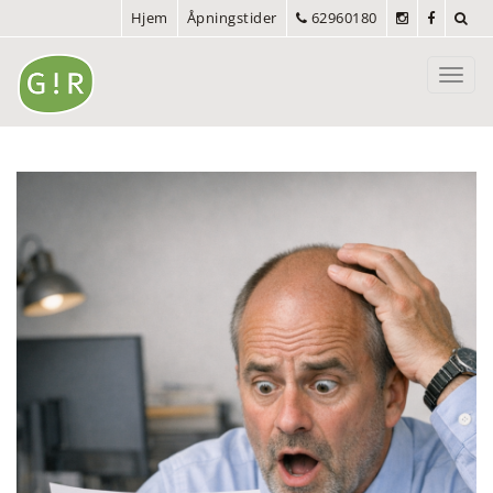
Hjem
Åpningstider
62960180
Toggl
navig