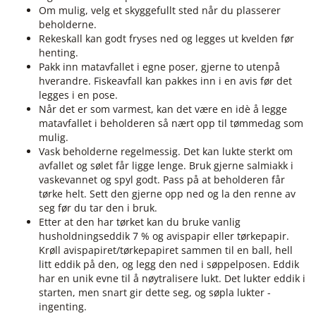
Om mulig, velg et skyggefullt sted når du plasserer
beholderne.
Rekeskall kan godt fryses ned og legges ut kvelden før
henting.
Pakk inn matavfallet i egne poser, gjerne to utenpå
hverandre. Fiskeavfall kan pakkes inn i en avis før det
legges i en pose.
Når det er som varmest, kan det være en idè å legge
matavfallet i beholderen så nært opp til tømmedag som
mulig.
Vask beholderne regelmessig. Det kan lukte sterkt om
avfallet og sølet får ligge lenge. Bruk gjerne salmiakk i
vaskevannet og spyl godt. Pass på at beholderen får
tørke helt. Sett den gjerne opp ned og la den renne av
seg før du tar den i bruk.
Etter at den har tørket kan du bruke vanlig
husholdningseddik 7 % og avispapir eller tørkepapir.
Krøll avispapiret/tørkepapiret sammen til en ball, hell
litt eddik på den, og legg den ned i søppelposen. Eddik
har en unik evne til å nøytralisere lukt. Det lukter eddik i
starten, men snart gir dette seg, og søpla lukter -
ingenting.