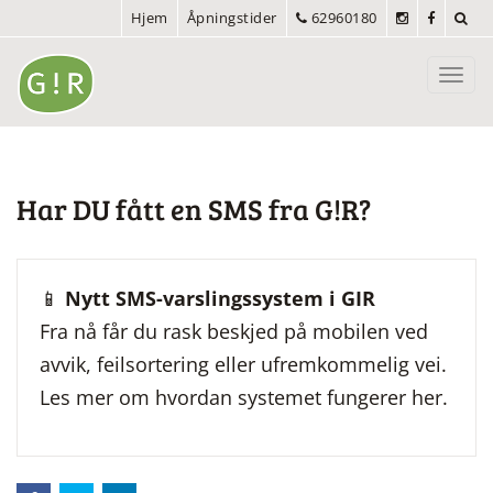
Hjem
Åpningstider
62960180
Toggl
navig
Har DU fått en SMS fra G!R?
📱
Nytt SMS-varslingssystem i GIR
Fra nå får du rask beskjed på mobilen ved
avvik, feilsortering eller ufremkommelig vei.
Les mer om hvordan systemet fungerer her.